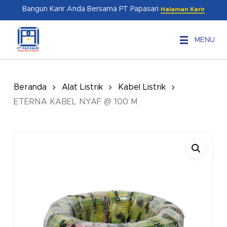
Skip
Menu
Bangun Karir Anda Bersama PT Papasari
Halaman Karir
to
main
MENU
content
Beranda
Alat Listrik
Kabel Listrik
ETERNA KABEL NYAF @ 100 M