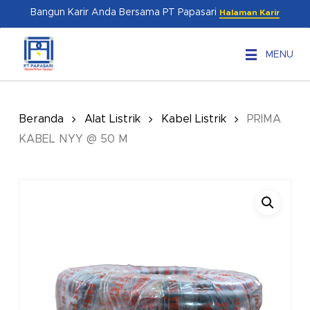
Skip
Menu
Bangun Karir Anda Bersama PT Papasari
Halaman Karir
to
main
MENU
content
Beranda
Alat Listrik
Kabel Listrik
PRIMA
KABEL NYY @ 50 M