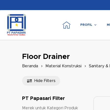
Skip
to
main
content
PROFIL
M
Tekan enter untuk mencari atau ESC untuk m
Floor Drainer
Beranda
Material Konstruksi
Sanitary &
Hide
Filters
PT Papasari Filter
Merek untuk Kategori Produk