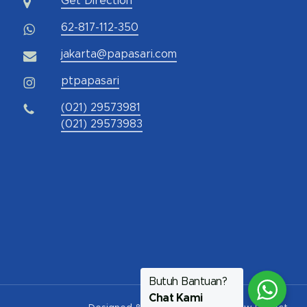
Get Direction
62-817-112-350
jakarta@papasari.com
ptpapasari
(021) 29573981
(021) 29573983
Butuh Bantuan?
Chat Kami