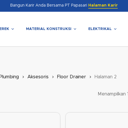
Bangun Karir Anda Bersama PT Papasari
Halaman Karir
EREK
MATERIAL KONSTRUKSI
ELEKTRIKAL
enutup
 Plumbing
Aksesoris
Floor Drainer
Halaman 2
Menampilkan 1