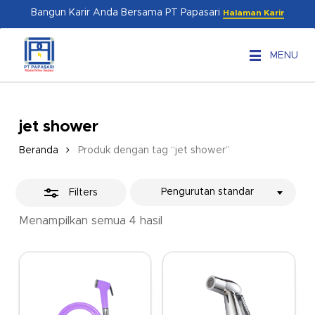
Skip
Menu
Bangun Karir Anda Bersama PT Papasari
Halaman Karir
to
Close
main
Filters
MENU
content
jet shower
Beranda
Produk dengan tag “jet shower”
Pengurutan standar
Filters
Menampilkan semua 4 hasil