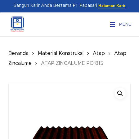
Skip
Menu
Bangun Karir Anda Bersama PT Papasari
Halaman Karir
to
main
MENU
content
Beranda
Material Konstruksi
Atap
Atap
Zincalume
ATAP ZINCALUME PO 815