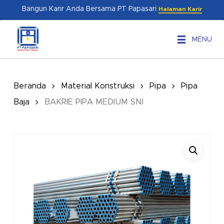
Skip
Menu
Bangun Karir Anda Bersama PT Papasari
Halaman Karir
to
main
MENU
content
Beranda
Material Konstruksi
Pipa
Pipa
Baja
BAKRIE PIPA MEDIUM SNI