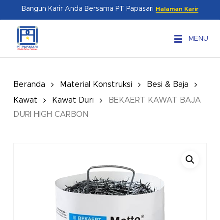
Skip
Menu
Bangun Karir Anda Bersama PT Papasari
Halaman Karir
to
main
MENU
content
Beranda
Material Konstruksi
Besi & Baja
Kawat
Kawat Duri
BEKAERT KAWAT BAJA
DURI HIGH CARBON