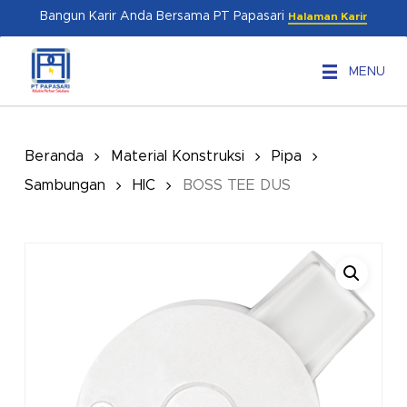
Skip
Menu
Bangun Karir Anda Bersama PT Papasari
Halaman Karir
to
main
MENU
content
Beranda
Material Konstruksi
Pipa
Sambungan
HIC
BOSS TEE DUS