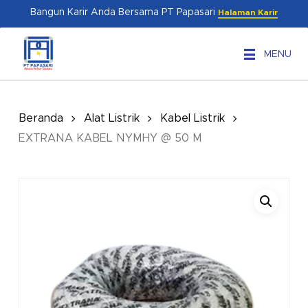
Skip
Menu
Bangun Karir Anda Bersama PT Papasari
Halaman Karir
to
main
MENU
content
Beranda
Alat Listrik
Kabel Listrik
EXTRANA KABEL NYMHY @ 50 M