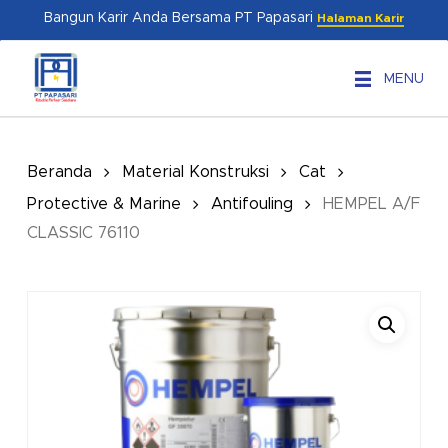
Skip
Menu
Bangun Karir Anda Bersama PT Papasari
Halaman Karir
to
main
MENU
content
Beranda
Material Konstruksi
Cat
Protective & Marine
Antifouling
HEMPEL A/F
CLASSIC 76110