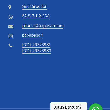
Get Direction
62-817-112-350
jakarta@papasari.com
ptpapasari
(021) 29573981
(021) 29573983
Butuh Bantuan?