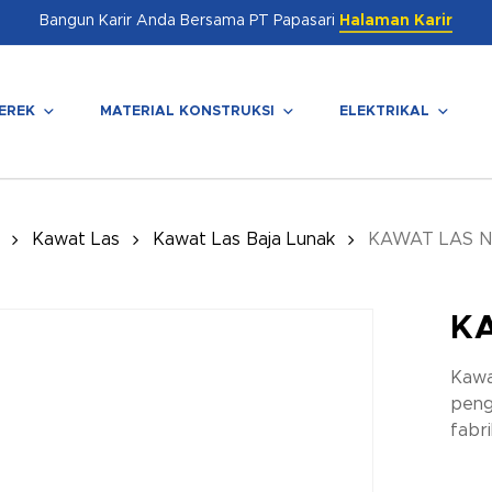
Bangun Karir Anda Bersama PT Papasari
Halaman Karir
EREK
MATERIAL KONSTRUKSI
ELEKTRIKAL
enutup
Kawat Las
Kawat Las Baja Lunak
KAWAT LAS N
KA
Kawa
peng
fabri