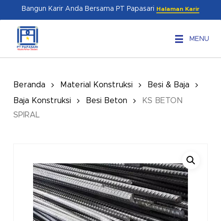
Skip
Menu
Bangun Karir Anda Bersama PT Papasari
Halaman Karir
to
main
MENU
content
Beranda
Material Konstruksi
Besi & Baja
Baja Konstruksi
Besi Beton
KS BETON
SPIRAL