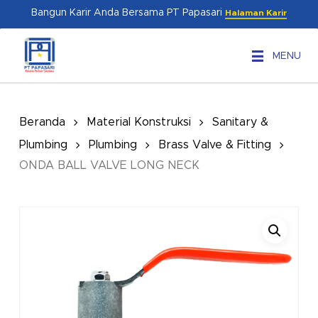
Skip
Menu
Bangun Karir Anda Bersama PT Papasari
Halaman Karir
to
main
MENU
content
Beranda
Material Konstruksi
Sanitary &
Plumbing
Plumbing
Brass Valve & Fitting
ONDA BALL VALVE LONG NECK