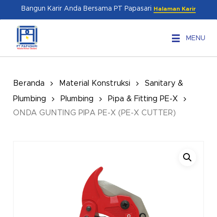
Skip
Menu
Bangun Karir Anda Bersama PT Papasari
Halaman Karir
to
main
MENU
content
Beranda
Material Konstruksi
Sanitary &
Plumbing
Plumbing
Pipa & Fitting PE-X
ONDA GUNTING PIPA PE-X (PE-X CUTTER)