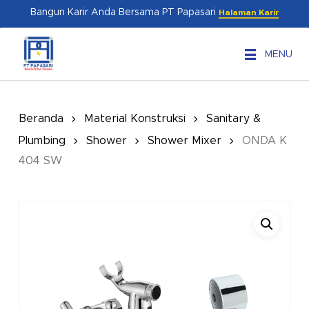
Skip
Menu
Bangun Karir Anda Bersama PT Papasari
Halaman Karir
to
main
MENU
content
Beranda
Material Konstruksi
Sanitary &
Plumbing
Shower
Shower Mixer
ONDA K
404 SW