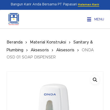
Skip
Menu
Bangun Karir Anda Bersama PT Papasari
Halaman Karir
to
main
MENU
content
Beranda
Material Konstruksi
Sanitary &
Plumbing
Aksesoris
Aksesoris
ONDA
OSD 01 SOAP DISPENSER