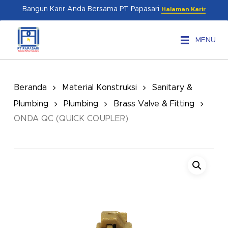
Skip
Menu
Bangun Karir Anda Bersama PT Papasari
Halaman Karir
to
main
MENU
content
Beranda
Material Konstruksi
Sanitary &
Plumbing
Plumbing
Brass Valve & Fitting
ONDA QC (QUICK COUPLER)