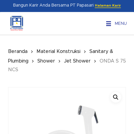
Skip
Menu
Bangun Karir Anda Bersama PT Papasari
Halaman Karir
to
main
MENU
content
Beranda
Material Konstruksi
Sanitary &
Plumbing
Shower
Jet Shower
ONDA S 75
NCS