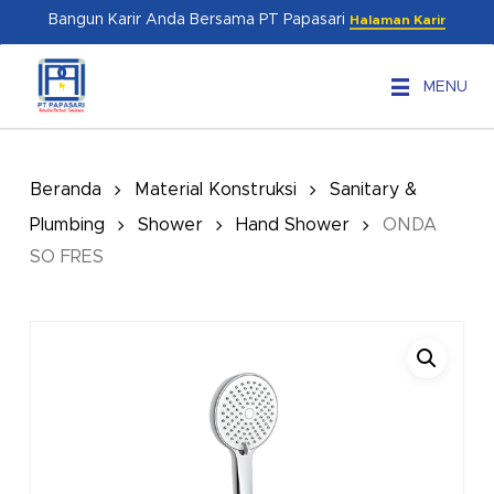
Skip
Menu
Bangun Karir Anda Bersama PT Papasari
Halaman Karir
to
main
MENU
content
Beranda
Material Konstruksi
Sanitary &
Plumbing
Shower
Hand Shower
ONDA
SO FRES