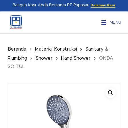
Skip
Menu
Bangun Karir Anda Bersama PT Papasari
Halaman Karir
to
main
MENU
content
Beranda
Material Konstruksi
Sanitary &
Plumbing
Shower
Hand Shower
ONDA
SO TUL