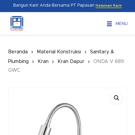
Skip
Menu
Bangun Karir Anda Bersama PT Papasari
Halaman Karir
to
main
MENU
content
Beranda
Material Konstruksi
Sanitary &
Plumbing
Kran
Kran Dapur
ONDA V 689
GWC