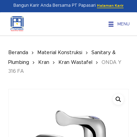
Skip
Menu
Bangun Karir Anda Bersama PT Papasari
Halaman Karir
to
main
MENU
content
Beranda
Material Konstruksi
Sanitary &
Plumbing
Kran
Kran Wastafel
ONDA Y
316 FA