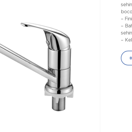
sehi
boco
– Fi
– Ba
sehi
– Kel
D