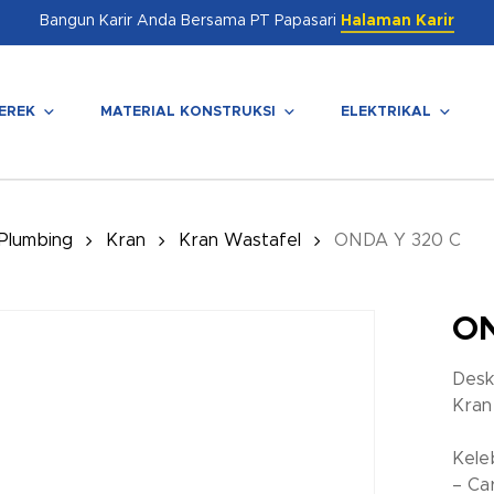
Bangun Karir Anda Bersama PT Papasari
Halaman Karir
EREK
MATERIAL KONSTRUKSI
ELEKTRIKAL
enutup
 Plumbing
Kran
Kran Wastafel
ONDA Y 320 C
ON
Desk
Kran
Kele
– Ca