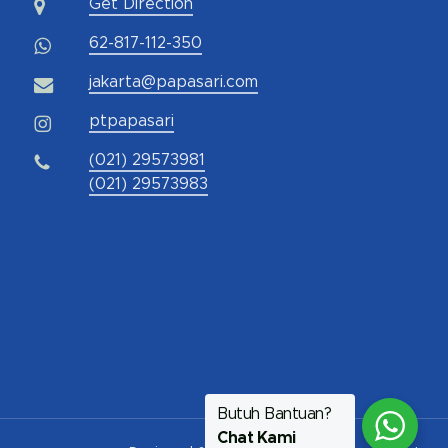
Get Direction
62-817-112-350
jakarta@papasari.com
ptpapasari
(021) 29573981
(021) 29573983
Butuh Bantuan?
Chat Kami