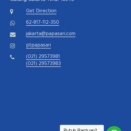
Get Direction
62-817-112-350
jakarta@papasari.com
ptpapasari
(021) 29573981
(021) 29573983
Butuh Bantuan?