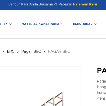
Bangun Karir Anda Bersama PT Papasari
Halaman Karir
EREK
MATERIAL KONSTRUKSI
ELEKTRIKAL
enutup
BRC
Pagar BRC
PAGAR BRC
P
Paga
bang
hunia
gens