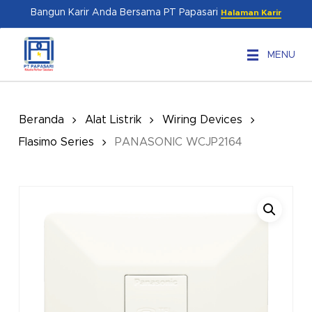
Skip
Menu
Bangun Karir Anda Bersama PT Papasari
Halaman Karir
to
main
MENU
content
Beranda
Alat Listrik
Wiring Devices
Flasimo Series
PANASONIC WCJP2164