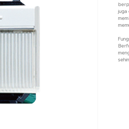
berp
juga
memb
memu
Fungs
Berf
meng
sehi