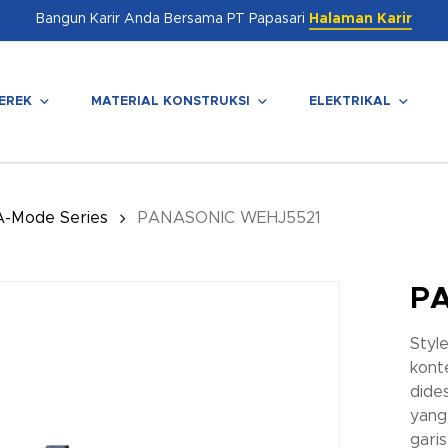
Bangun Karir Anda Bersama PT Papasari
Halaman Karir
EREK
MATERIAL KONSTRUKSI
ELEKTRIKAL
enutup
A-Mode Series
PANASONIC WEHJ5521
P
Styl
kont
dide
yang
gari