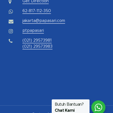
Get Direction
62-817-112-350
jakarta@papasari.com
ptpapasari
(021) 29573981
(021) 29573983
Butuh Bantuan?
Chat Kami