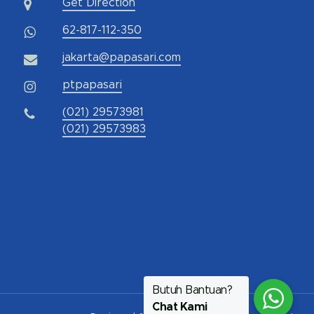
Get Direction
62-817-112-350
jakarta@papasari.com
ptpapasari
(021) 29573981
(021) 29573983
Butuh Bantuan?
Chat Kami