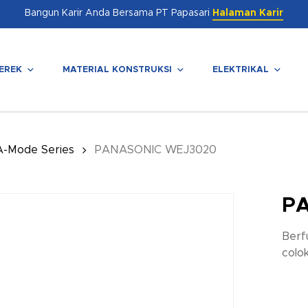
Bangun Karir Anda Bersama PT Papasari
Halaman Karir
EREK
MATERIAL KONSTRUKSI
ELEKTRIKAL
enutup
A-Mode Series
PANASONIC WEJ3020
P
Berf
colo