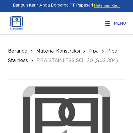
Skip
Menu
Bangun Karir Anda Bersama PT Papasari
Halaman Karir
to
main
MENU
content
Beranda
Material Konstruksi
Pipa
Pipa
Stainless
PIPA STAINLESS SCH 20 (SUS 304)