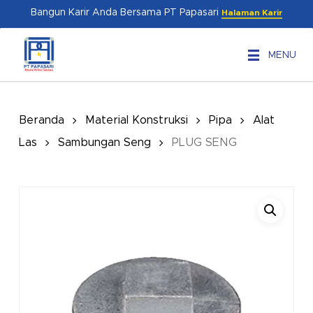
Skip
Menu
Bangun Karir Anda Bersama PT Papasari
Halaman Karir
to
main
MENU
content
Beranda
Material Konstruksi
Pipa
Alat
Las
Sambungan Seng
PLUG SENG