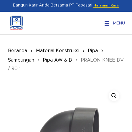
Skip
Menu
Bangun Karir Anda Bersama PT Papasari
Halaman Karir
to
main
MENU
content
Beranda
Material Konstruksi
Pipa
Sambungan
Pipa AW & D
PRALON KNEE DV
/ 90°