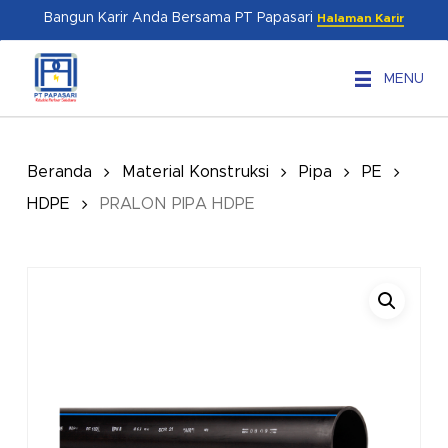
Skip
Menu
Bangun Karir Anda Bersama PT Papasari
Halaman Karir
to
main
MENU
content
Beranda
Material Konstruksi
Pipa
PE
HDPE
PRALON PIPA HDPE