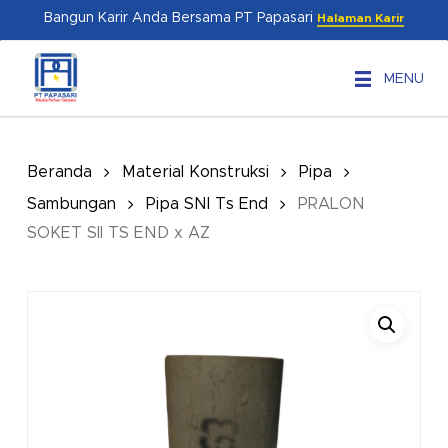
Skip
Menu
Bangun Karir Anda Bersama PT Papasari
Halaman Karir
to
main
MENU
content
Beranda
Material Konstruksi
Pipa
Sambungan
Pipa SNI Ts End
PRALON
SOKET SII TS END x AZ