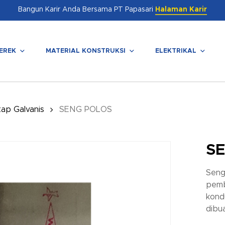
Bangun Karir Anda Bersama PT Papasari
Halaman Karir
EREK
MATERIAL KONSTRUKSI
ELEKTRIKAL
enutup
ap Galvanis
SENG POLOS
S
Seng
pemb
kondu
dibu