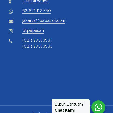
Get Direction
62-817-112-350
jakarta@papasari.com
ptpapasari
(021) 29573981
(021) 29573983
Butuh Bantuan?
Chat Kami