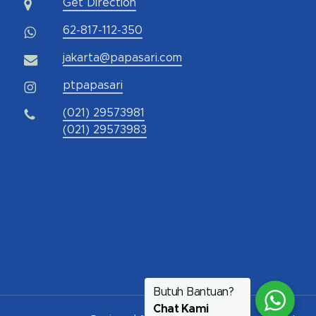
Get Direction
62-817-112-350
jakarta@papasari.com
ptpapasari
(021) 29573981
(021) 29573983
Butuh Bantuan?
Chat Kami