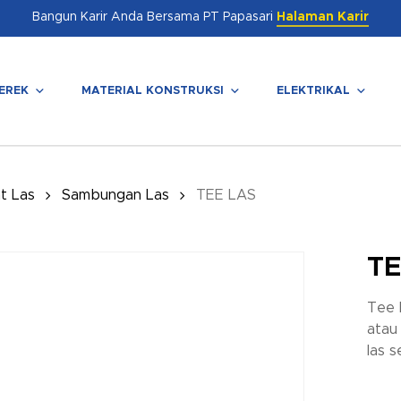
Bangun Karir Anda Bersama PT Papasari
Halaman Karir
EREK
MATERIAL KONSTRUKSI
ELEKTRIKAL
enutup
at Las
Sambungan Las
TEE LAS
TE
Tee 
atau
las s