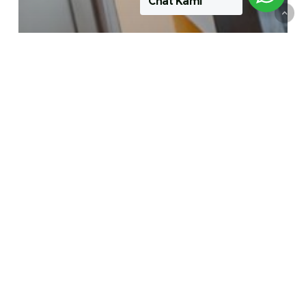
Chat Kami
Artikel
Kenapa Ada Kandungan Air Pada
BBM?
PT PAPASARI