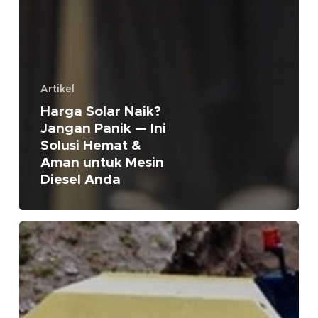
Artikel
Harga Solar Naik?
Jangan Panik — Ini
Solusi Hemat &
Aman untuk Mesin
Diesel Anda
HOT
SHOT’S
SECRET
B50
READINESS
PACKAGE