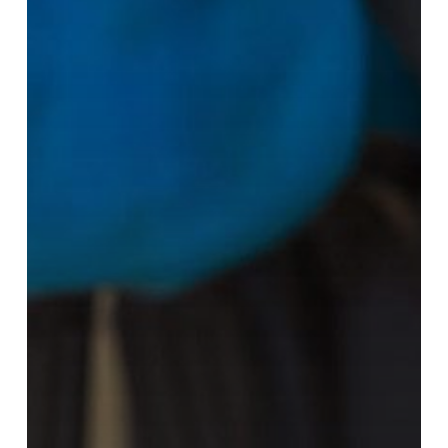
Solusi
Hemat
&
Aman
untuk
Mesin
Diesel
Anda