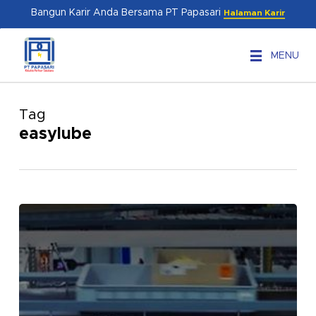
Skip
Menu
Bangun Karir Anda Bersama PT Papasari
Halaman Karir
to
main
MENU
content
Tag
easylube
Easylube
Elite
Series:
Solusi
Automatic
Lubricator
Modern