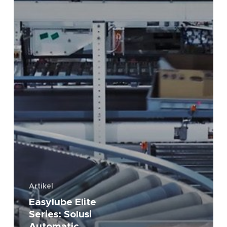
dari
PT
Papasari
Artikel
Easylube Elite
Series: Solusi
Automatic