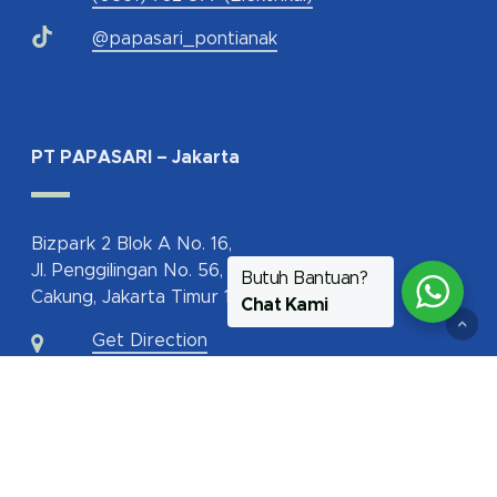
@papasari_pontianak
PT PAPASARI – Jakarta
Bizpark 2 Blok A No. 16,
Jl. Penggilingan No. 56,
Butuh Bantuan?
Cakung, Jakarta Timur 13940
Chat Kami
Get Direction
62-817-112-350
jakarta@papasari.com
ptpapasari