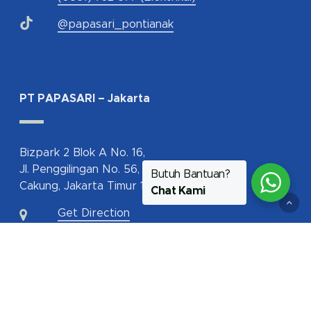
@papasari_pontianak
PT PAPASARI – Jakarta
Bizpark 2 Blok A No. 16,
Jl. Penggilingan No. 56,
Butuh Bantuan?
Cakung, Jakarta Timur 13940
Chat Kami
Get Direction
62-817-112-350
jakarta@papasari.com
ptpapasari