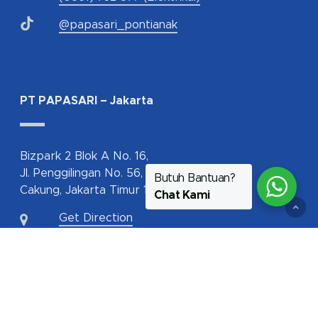
@papasari_pontianak
PT PAPASARI – Jakarta
Bizpark 2 Blok A No. 16,
Jl. Penggilingan No. 56,
Butuh Bantuan?
Cakung, Jakarta Timur 13940
Chat Kami
Get Direction
62-817-112-350
jakarta@papasari.com
ptpapasari