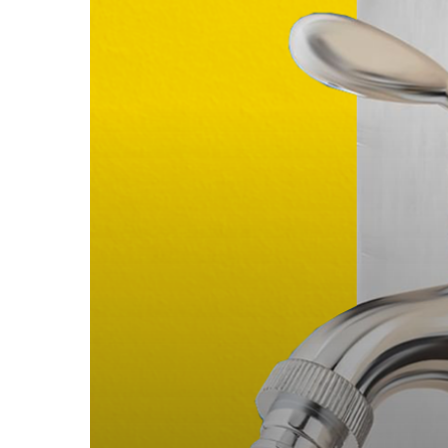
Cabang
&
Tips
Memilihnya!