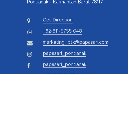
Pontianak - Kalimantan Barat 78117
Get Direction
+62-811-5755 048
marketing_ptk@papasari.com
papasari_pontianak
papasari_pontianak
(0561) 732-917 (Material
Konstruksi)
(0561) 732 877 (Elektrikal)
@papasari_pontianak