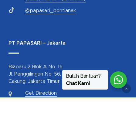
@papasari_pontianak
PT PAPASARI – Jakarta
Bizpark 2 Blok A No. 16,
Jl. Penggilingan No. 56,
Butuh Bantuan?
Cakung, Jakarta Timur 13940
Chat Kami
Get Direction
62-817-112-350
jakarta@papasari.com
ptpapasari