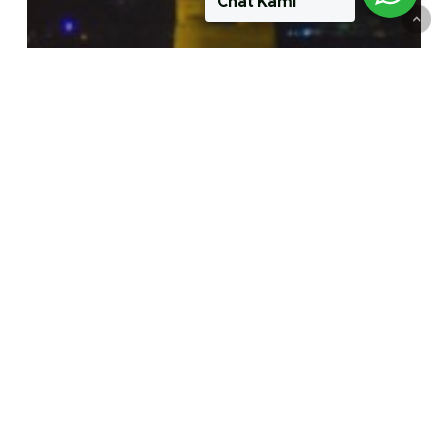
Chat Kami
Artikel
Perlindungan Infrastruktur dengan
Hempel
PT PAPASARI