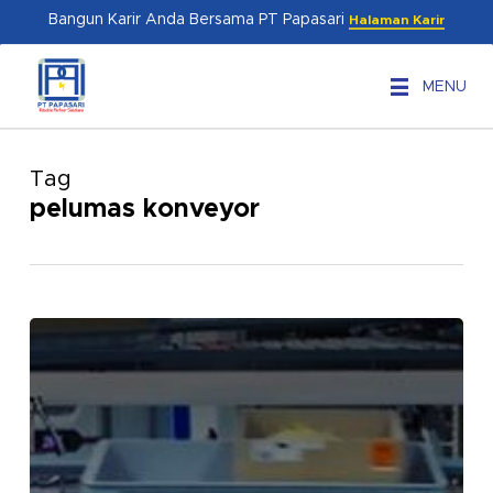
Skip
Menu
Bangun Karir Anda Bersama PT Papasari
Halaman Karir
to
main
MENU
content
Tag
pelumas konveyor
Easylube
Elite
Series:
Solusi
Automatic
Lubricator
Modern