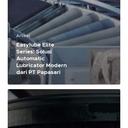
Artikel
Easylube Elite
Series: Solusi
Automatic
Lubricator Modern
dari PT Papasari
Bukan
Pelumas
Biasa:
Rymax,
Standar
Eropa