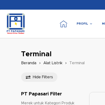
Skip
to
main
content
PROFIL
M
Tekan enter untuk mencari atau ESC untuk m
Terminal
Beranda
Alat Listrik
Terminal
Hide
Filters
PT Papasari Filter
Merek untuk Kategori Produk