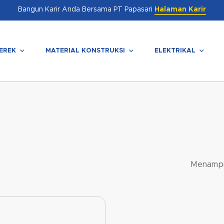
Bangun Karir Anda Bersama PT Papasari
Halaman Karir
EREK
MATERIAL KONSTRUKSI
ELEKTRIKAL
enutup
Menampil