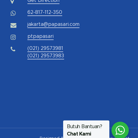
Get Direction
62-817-112-350
jakarta@papasari.com
ptpapasari
(021) 29573981
(021) 29573983
Butuh Bantuan?
Chat Kami