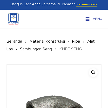
Skip
Menu
Bangun Karir Anda Bersama PT Papasari
Halaman Karir
to
main
MENU
content
Beranda
Material Konstruksi
Pipa
Alat
Las
Sambungan Seng
KNEE SENG