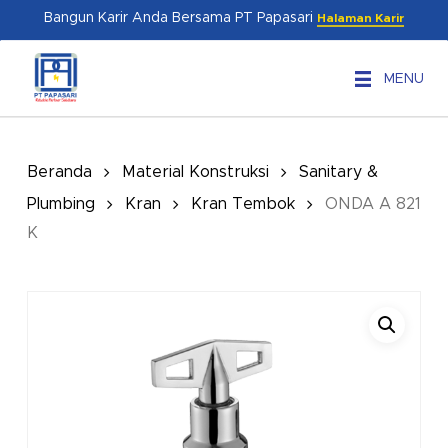
Skip
Menu
Bangun Karir Anda Bersama PT Papasari
Halaman Karir
to
main
MENU
content
Beranda
Material Konstruksi
Sanitary &
Plumbing
Kran
Kran Tembok
ONDA A 821
K