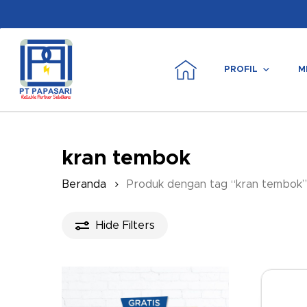
Skip
to
main
content
PROFIL
M
Tekan enter untuk mencari atau ESC untuk m
kran tembok
Beranda
Produk dengan tag “kran tembok”
Hide
Filters