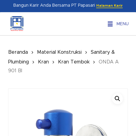
Skip
Menu
Bangun Karir Anda Bersama PT Papasari
Halaman Karir
to
main
MENU
content
Beranda
Material Konstruksi
Sanitary &
Plumbing
Kran
Kran Tembok
ONDA A
901 BI