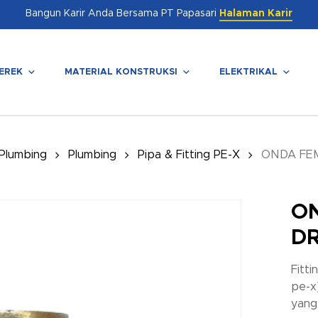
Bangun Karir Anda Bersama PT Papasari
Halaman Karir
EREK
MATERIAL KONSTRUKSI
ELEKTRIKAL
enutup
 Plumbing
Plumbing
Pipa & Fitting PE-X
ONDA FEM
ON
D
Fitt
pe-x
yang