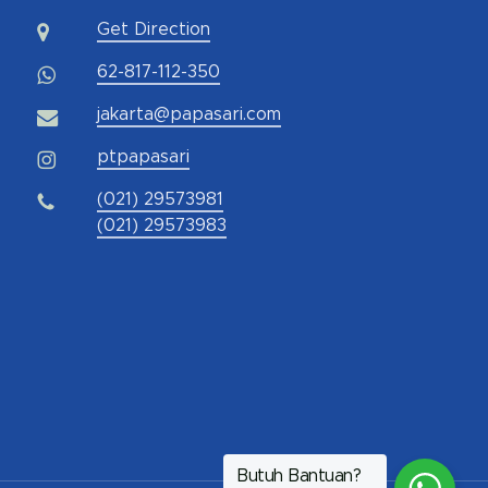
Get Direction
62-817-112-350
jakarta@papasari.com
ptpapasari
(021) 29573981
(021) 29573983
Butuh Bantuan?