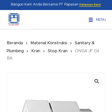
Skip
Menu
Bangun Karir Anda Bersama PT Papasari
Halaman Karir
to
main
MENU
content
Beranda
Material Konstruksi
Sanitary &
Plumbing
Kran
Stop Kran
ONDA JF 04
BA